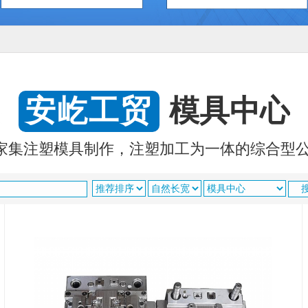
安屹工贸
模具中心
家集注塑模具制作，注塑加工为一体的综合型公