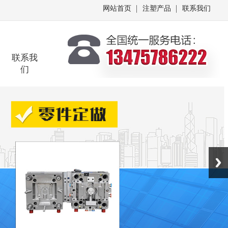
网站首页
注塑产品
联系我们
联系我
们