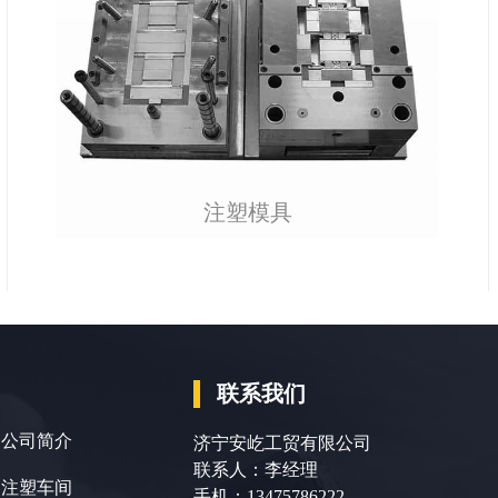
注塑模具
联系我们
公司简介
济宁安屹工贸有限公司
联系人：李经理
注塑车间
手机：13475786222